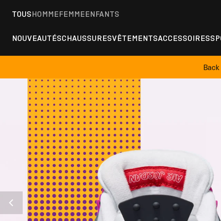
TOUS
HOMME
FEMME
ENFANTS
NOUVEAUTÉS
CHAUSSURES
VÊTEMENTS
ACCESSOIRES
SP
Back 
Y-3
CHITO COLLECTI
DÉCOUVRIR