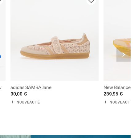
w
adidas SAMBA Jane
New Balance Fue
90,00 €
289,95 €
NOUVEAUTÉ
NOUVEAUTÉ